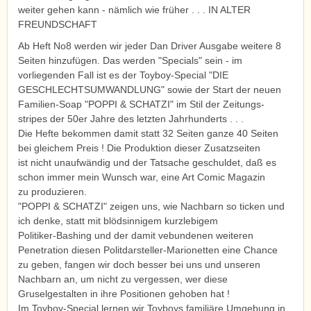
weiter gehen kann - nämlich wie früher . . . IN ALTER
FREUNDSCHAFT
Ab Heft No8 werden wir jeder Dan Driver Ausgabe weitere 8
Seiten hinzufügen. Das werden "Specials" sein - im
vorliegenden Fall ist es der Toyboy-Special "DIE
GESCHLECHTSUMWANDLUNG" sowie der Start der neuen
Familien-Soap "POPPI & SCHATZI" im Stil der Zeitungs-
stripes der 50er Jahre des letzten Jahrhunderts . . .
Die Hefte bekommen damit statt 32 Seiten ganze 40 Seiten
bei gleichem Preis ! Die Produktion dieser Zusatzseiten
ist nicht unaufwändig und der Tatsache geschuldet, daß es
schon immer mein Wunsch war, eine Art Comic Magazin
zu produzieren.
"POPPI & SCHATZI" zeigen uns, wie Nachbarn so ticken und
ich denke, statt mit blödsinnigem kurzlebigem
Politiker-Bashing und der damit vebundenen weiteren
Penetration diesen Politdarsteller-Marionetten eine Chance
zu geben, fangen wir doch besser bei uns und unseren
Nachbarn an, um nicht zu vergessen, wer diese
Gruselgestalten in ihre Positionen gehoben hat !
Im Toyboy-Special lernen wir Toyboys familiäre Umgebung in